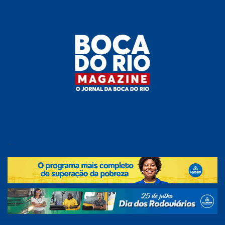
Skip
to
the
content
Boca do
O
jornal
.
Rio
da
Boca
Magazine
do Rio
e
região!