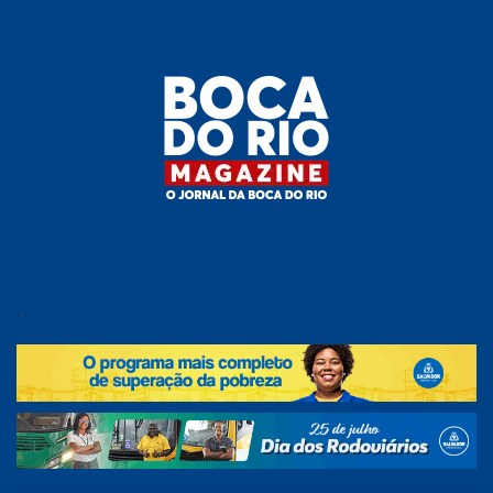
Skip
to
the
content
Boca do
O
jornal
.
Rio
da
Boca
Magazine
do Rio
e
região!