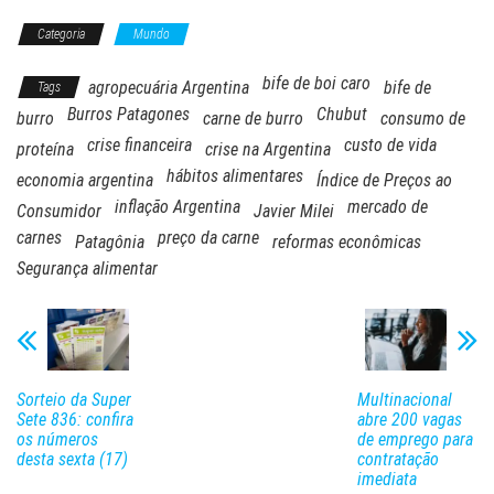
Categoria
Mundo
bife de boi caro
agropecuária Argentina
bife de
Tags
Burros Patagones
Chubut
burro
carne de burro
consumo de
crise financeira
custo de vida
proteína
crise na Argentina
hábitos alimentares
economia argentina
Índice de Preços ao
inflação Argentina
mercado de
Consumidor
Javier Milei
carnes
preço da carne
Patagônia
reformas econômicas
Segurança alimentar
Sorteio da Super
Multinacional
Sete 836: confira
abre 200 vagas
os números
de emprego para
desta sexta (17)
contratação
imediata