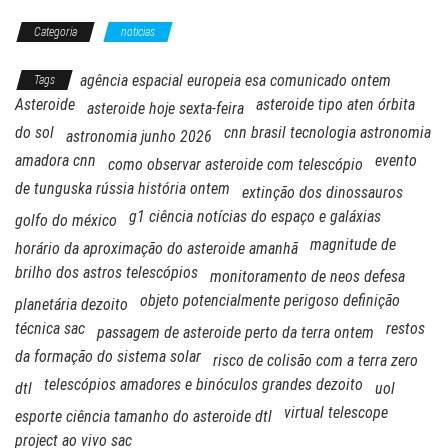
Categoria
noticias
agência espacial europeia esa comunicado ontem
Tags
Asteroide
asteroide tipo aten órbita
asteroide hoje sexta-feira
do sol
cnn brasil tecnologia astronomia
astronomia junho 2026
amadora cnn
evento
como observar asteroide com telescópio
de tunguska rússia história ontem
extinção dos dinossauros
g1 ciência notícias do espaço e galáxias
golfo do méxico
magnitude de
horário da aproximação do asteroide amanhã
brilho dos astros telescópios
monitoramento de neos defesa
objeto potencialmente perigoso definição
planetária dezoito
técnica sac
restos
passagem de asteroide perto da terra ontem
da formação do sistema solar
risco de colisão com a terra zero
telescópios amadores e binóculos grandes dezoito
dtl
uol
virtual telescope
esporte ciência tamanho do asteroide dtl
project ao vivo sac