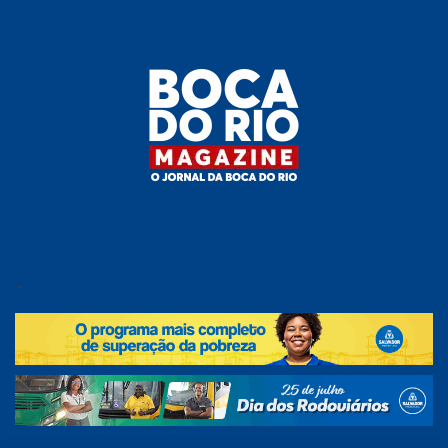
Skip
to
the
content
Boca do
O
jornal
.
Rio
da
Boca
Magazine
do Rio
e
região!