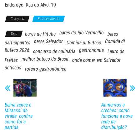
Endereço: Rua do Alvo, 10
Categoria
Entretenimento
bares do Rio Vermelho
bares da Pituba
bares
Tags
bares Salvador
Comida di
participantes
Comida di Buteco
Buteco 2026
gastronomia
concurso de culinária
Lauro de
melhor boteco do Brasil
Freitas
onde comer em Salvador
petiscos
roteiro gastronômico
Bahia vence o
Alimentos a
Mirassol de
creches: como
virada: confira
funciona a nova
como foi a
rede de
partida
distribuição?