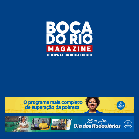
Skip
to
the
content
Boca do
O
jornal
.
Rio
da
Boca
Magazine
do Rio
e
região!