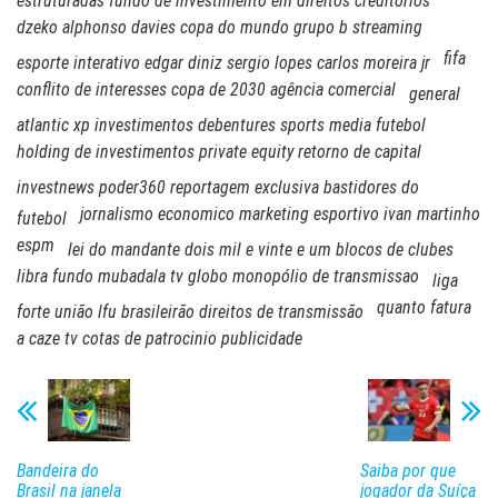
estruturadas fundo de investimento em direitos creditórios
dzeko alphonso davies copa do mundo grupo b streaming
fifa
esporte interativo edgar diniz sergio lopes carlos moreira jr
conflito de interesses copa de 2030 agência comercial
general
atlantic xp investimentos debentures sports media futebol
holding de investimentos private equity retorno de capital
investnews poder360 reportagem exclusiva bastidores do
jornalismo economico marketing esportivo ivan martinho
futebol
espm
lei do mandante dois mil e vinte e um blocos de clubes
libra fundo mubadala tv globo monopólio de transmissao
liga
quanto fatura
forte união lfu brasileirão direitos de transmissão
a caze tv cotas de patrocinio publicidade
Bandeira do
Saiba por que
Brasil na janela
jogador da Suíça