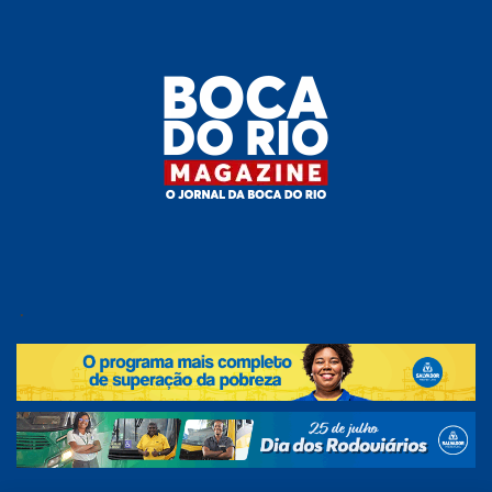
Skip
to
the
content
Boca do
O
jornal
.
Rio
da
Boca
Magazine
do Rio
e
região!