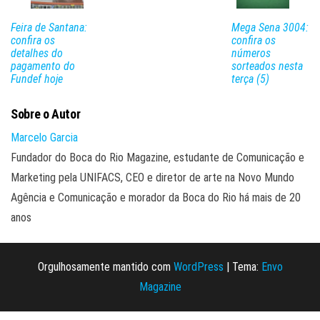
Feira de Santana:
Mega Sena 3004:
confira os
confira os
detalhes do
números
pagamento do
sorteados nesta
Fundef hoje
terça (5)
Sobre o Autor
Marcelo Garcia
Fundador do Boca do Rio Magazine, estudante de Comunicação e
Marketing pela UNIFACS, CEO e diretor de arte na Novo Mundo
Agência e Comunicação e morador da Boca do Rio há mais de 20
anos
Orgulhosamente mantido com
WordPress
|
Tema:
Envo
Magazine