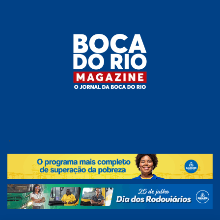
Skip
to
the
content
Boca do
O
jornal
.
Rio
da
Boca
Magazine
do Rio
e
região!