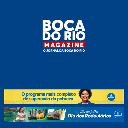
Skip
to
the
content
Boca do
O
jornal
.
Rio
da
Boca
Magazine
do Rio
e
região!