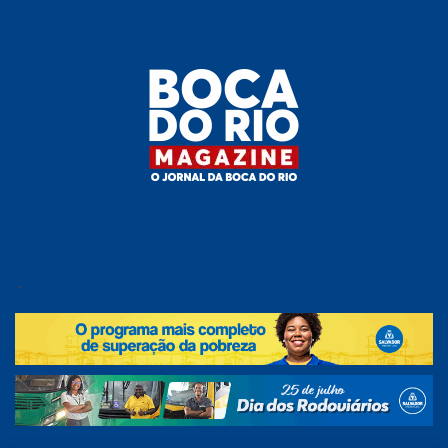
Skip
to
the
content
Boca do
O
jornal
.
Rio
da
Boca
Magazine
do Rio
e
região!