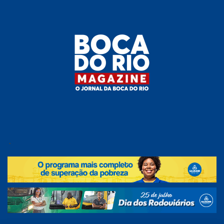
Skip
to
the
content
Boca do
O
jornal
.
Rio
da
Boca
Magazine
do Rio
e
região!