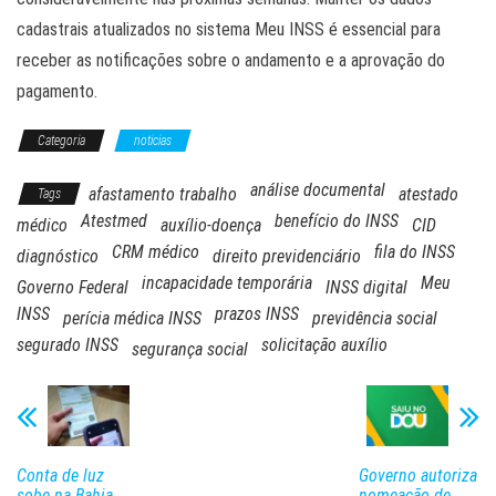
cadastrais atualizados no sistema Meu INSS é essencial para
receber as notificações sobre o andamento e a aprovação do
pagamento.
Categoria
noticias
análise documental
afastamento trabalho
atestado
Tags
Atestmed
benefício do INSS
médico
auxílio-doença
CID
CRM médico
fila do INSS
diagnóstico
direito previdenciário
incapacidade temporária
Meu
Governo Federal
INSS digital
INSS
prazos INSS
perícia médica INSS
previdência social
segurado INSS
solicitação auxílio
segurança social
Conta de luz
Governo autoriza
sobe na Bahia
nomeação de