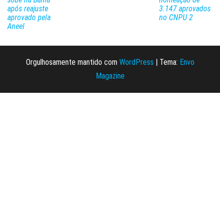
após reajuste
3.147 aprovados
aprovado pela
no CNPU 2
Aneel
Orgulhosamente mantido com
WordPress
|
Tema:
Envo
Magazine