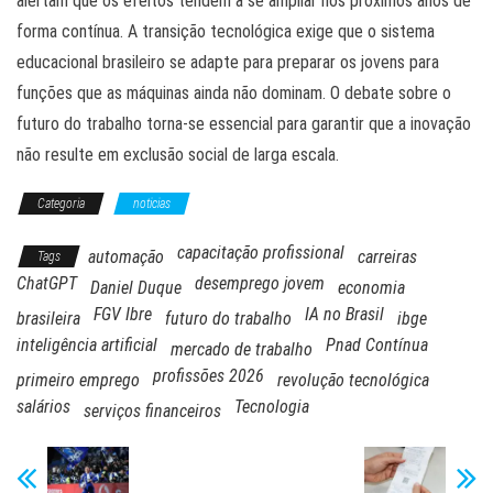
alertam que os efeitos tendem a se ampliar nos próximos anos de
forma contínua. A transição tecnológica exige que o sistema
educacional brasileiro se adapte para preparar os jovens para
funções que as máquinas ainda não dominam. O debate sobre o
futuro do trabalho torna-se essencial para garantir que a inovação
não resulte em exclusão social de larga escala.
Categoria
noticias
capacitação profissional
automação
carreiras
Tags
ChatGPT
desemprego jovem
Daniel Duque
economia
FGV Ibre
IA no Brasil
brasileira
futuro do trabalho
ibge
inteligência artificial
Pnad Contínua
mercado de trabalho
profissões 2026
primeiro emprego
revolução tecnológica
salários
Tecnologia
serviços financeiros