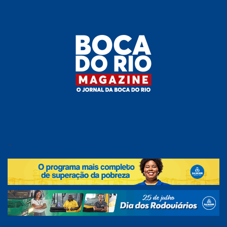
Skip
to
the
content
Boca do
O
jornal
.
Rio
da
Boca
Magazine
do Rio
e
região!