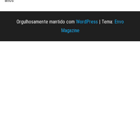
anos
Orgulhosamente mantido com
WordPress
|
Tema:
Envo
Magazine