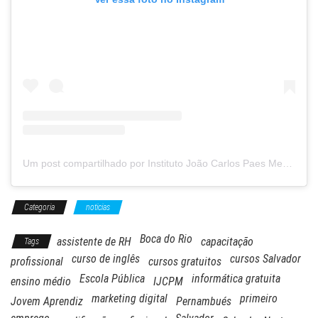
Um post compartilhado por Instituto João Carlos Paes Mendonça de Compromisso Social (@ijcpm)
Categoria
noticias
Boca do Rio
assistente de RH
capacitação
Tags
curso de inglês
cursos Salvador
profissional
cursos gratuitos
Escola Pública
informática gratuita
ensino médio
IJCPM
marketing digital
primeiro
Jovem Aprendiz
Pernambués