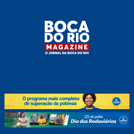
Skip
to
the
content
Boca do
O
jornal
.
Rio
da
Boca
Magazine
do Rio
e
região!