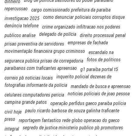
blog de politica bastidores do poder paraibano
dinheiro
repercussao
cargo comissionado prefeitura da paraiba
como denunciar policiais corruptos disque
investigacao 2025
denúncia telefone
crime organizado infiltracao nos poderes
delegado de polícia
publicos analise
direito processual penal
empresas de fachada
prisao preventiva de servidores
movimentação financeira grupo criminoso
escandalo na
fotos de politicos
seguranca publica prisao de corregedoria
paraibanos com traficantes apreensao
g1 paraiba portal t5
inquerito policial dezenas de
correio pb noticias locais
fotografias informante da policia
mandado de busca e apreensao
noticias policiais de joao pessoa
celulares computadores pericia
campina grande patos
operação perfidus gaeco paraiba policia
paulo ricardo barbosa de souza galinha traficante
civil hoje
preso
reportagem fantastico rede globo operacao do gaeco
segredo de justica ministerio publico pb promotores
integral