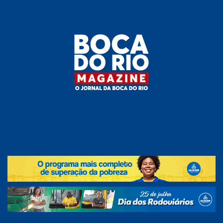
Skip
to
the
content
Boca do
O
jornal
.
Rio
da
Boca
Magazine
do Rio
e
região!