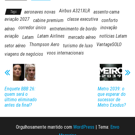
Airbus A321XLR
aeronaves novas
assento-cama
Tags
aviação 2027
classe executiva
cabine premium
conforto
corredor único
inovação
aéreo
entretenimento de bordo
aviação
Latam Airlines
notícias Latam
Latam
mercado aéreo
Thompson Aero
VantageSOLO
setor aéreo
turismo de luxo
voos internacionais
viagens de negócios
Enquete BBB 26:
Metro 2039: o
quem será o
que esperar do
último eliminado
sucessor de
antes da final?
Metro Exodus?
Orgulhosamente mantido com
WordPress
|
Tema:
Envo