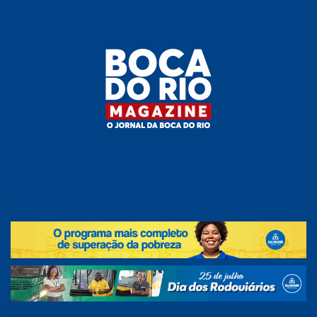
Skip
to
the
content
Boca do
O
jornal
.
Rio
da
Boca
Magazine
do Rio
e
região!