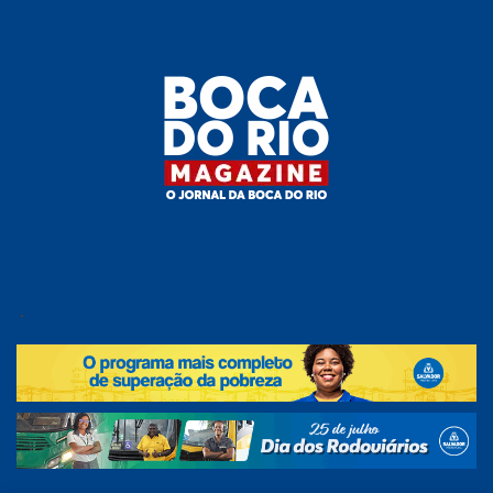
Skip
to
the
content
Boca do
O
jornal
.
Rio
da
Boca
Magazine
do Rio
e
região!