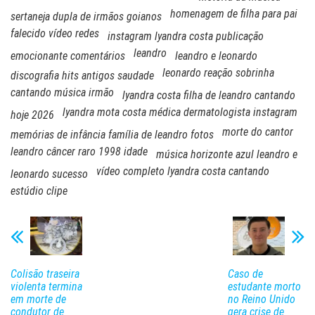
homenagem de filha para pai
sertaneja dupla de irmãos goianos
falecido vídeo redes
instagram lyandra costa publicação
leandro
emocionante comentários
leandro e leonardo
leonardo reação sobrinha
discografia hits antigos saudade
cantando música irmão
lyandra costa filha de leandro cantando
lyandra mota costa médica dermatologista instagram
hoje 2026
morte do cantor
memórias de infância família de leandro fotos
leandro câncer raro 1998 idade
música horizonte azul leandro e
vídeo completo lyandra costa cantando
leonardo sucesso
estúdio clipe
Colisão traseira
Caso de
violenta termina
estudante morto
em morte de
no Reino Unido
condutor de
gera crise de