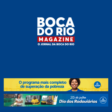
Skip
to
the
content
Boca do
O
jornal
.
Rio
da
Boca
Magazine
do Rio
e
região!