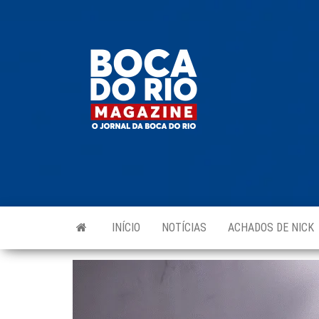
Skip
to
Boca do
O
the
jornal
Rio
da
content
Boca
Magazine
do Rio
e
região!
INÍCIO
NOTÍCIAS
ACHADOS DE NICK