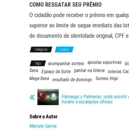
COMO RESGATAR SEU PRÊMIO
O cidadão pode receber o prêmio em qualque
superior ao limite de saque imediato das l
de documento de identidade original, CPF e 
Categoria
Loteria
apostas esportivas
acompanhar sorteio
bi
Tags
Sena
ganhar na loteria
Espaço da Sorte
loterias Cai
Mega-Sena
Sorteio Hoje
resultado de domingo
Flamengo x Palmeiras: onde assistir 
horário e escalações oficiais
Sobre o Autor
Marcelo Garcia