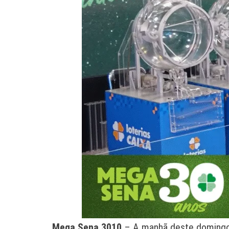
Mega Sena 3010
– A manhã deste domingo (