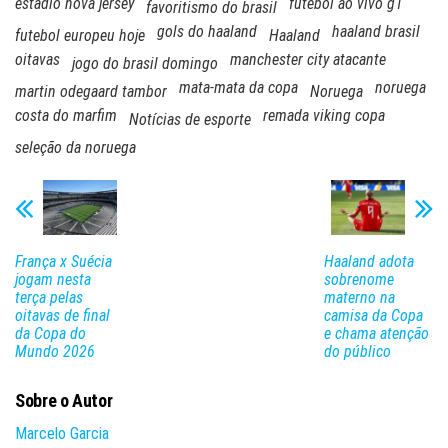
estádio nova jersey
futebol ao vivo g1
favoritismo do brasil
gols do haaland
haaland brasil
futebol europeu hoje
Haaland
oitavas
manchester city atacante
jogo do brasil domingo
mata-mata da copa
noruega
martin odegaard tambor
Noruega
costa do marfim
remada viking copa
Notícias de esporte
seleção da noruega
França x Suécia
Haaland adota
jogam nesta
sobrenome
terça pelas
materno na
oitavas de final
camisa da Copa
da Copa do
e chama atenção
Mundo 2026
do público
Sobre o Autor
Marcelo Garcia