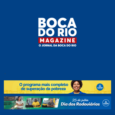
Skip
to
the
content
Boca do
O
jornal
.
Rio
da
Boca
Magazine
do Rio
e
região!