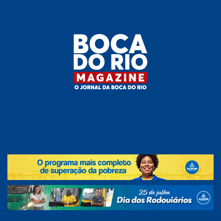
Skip
to
the
content
Boca do
O
jornal
.
Rio
da
Boca
Magazine
do Rio
e
região!