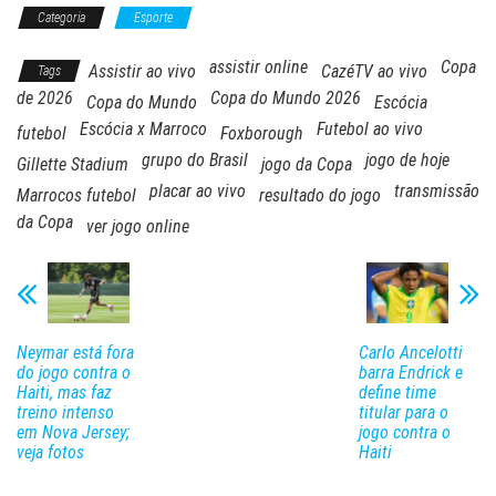
Categoria
Esporte
assistir online
Copa
Assistir ao vivo
CazéTV ao vivo
Tags
de 2026
Copa do Mundo 2026
Copa do Mundo
Escócia
Escócia x Marroco
Futebol ao vivo
futebol
Foxborough
grupo do Brasil
jogo de hoje
Gillette Stadium
jogo da Copa
placar ao vivo
transmissão
Marrocos futebol
resultado do jogo
da Copa
ver jogo online
Neymar está fora
Carlo Ancelotti
do jogo contra o
barra Endrick e
Haiti, mas faz
define time
treino intenso
titular para o
em Nova Jersey;
jogo contra o
veja fotos
Haiti