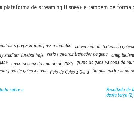
o na plataforma de streaming Disney+ e também de forma g
mistosos preparatórios para o mundial
aniversário da federação galesa
carlos queiroz treinador de gana
ity stadium futebol hoje
craig bellam
gana
grupo de gana na copa do mu
gana na copa do mundo de 2026
stir país de gales x gana
thomas partey amisto
País de Gales x Gana
tudo sobre o
Resultado da 
desta terça (2)