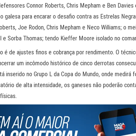
 defensores Connor Roberts, Chris Mepham e Ben Davies 
ação galesa para encarar o desafio contra as Estrelas Ne
Roberts, Joe Rodon, Chris Mepham e Neco Williams; o m
ll e Sorba Thomas; tendo Kieffer Moore isolado no coma
o é de ajustes finos e cobrança por rendimento. O técni
cerrar um incômodo histórico de cinco derrotas consecu
está inserido no Grupo L da Copa do Mundo, onde medirá f
ratório de alta intensidade, os ganeses não poderão c
ísicas.