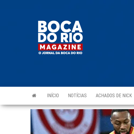
Skip
to
Boca do
O
the
jornal
Rio
da
content
Boca
Magazine
do Rio
e
região!
INÍCIO
NOTÍCIAS
ACHADOS DE NICK