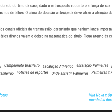
oderado do time da casa, dado o retrospecto recente e a força de sua t
das nos detalhes. O clima de decisão antecipada deve atrair a atenção de
dos canais oficiais de transmissão, garantindo que nenhum lance impo
sários diretos valem o dobro na matemática do título. Fique atento às c
Campeonato Brasileiro
escalação Palmeiras
6
Escalação Athletico
notícias de esportes
Palmeiras x 
rasileirão
Onde assistir Palmeiras
fotos
Vila Nova x Op
novidades dos