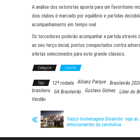
A análise dos setoristas aponta para um favoritismo m
dois clubes é marcado por equilíbrio e partidas decidi
acompanhamento em tempo real.
Os torcedores poderão acompanhar a partida através 
ao seu terço inicial, pontos conquistados contra adver
atletas selecionados para este grande clássico.
Categoria
Esporte
Allianz Parque
12ª rodada
Brasileirão 202
Tags
brasileiro
Gustavo Gómez
G4 Brasileirão
Líder do B
Verdão
Vasco homenageia Dinamite: veja as 
emocionantes da cerimônia