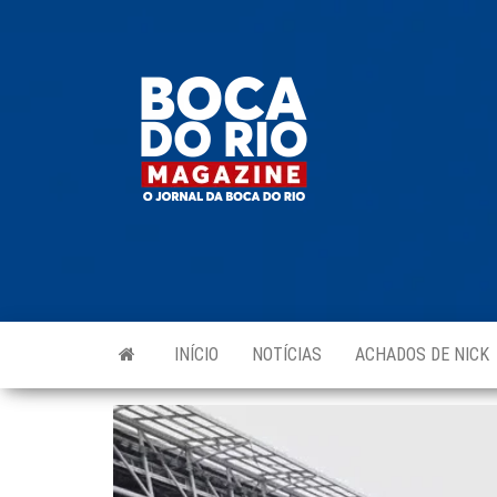
Skip
to
Boca do
O
the
jornal
Rio
da
content
Boca
Magazine
do Rio
e
região!
INÍCIO
NOTÍCIAS
ACHADOS DE NICK