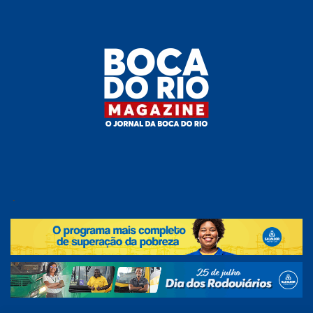
Skip
to
the
content
Boca do
O
jornal
.
Rio
da
Boca
Magazine
do Rio
e
região!