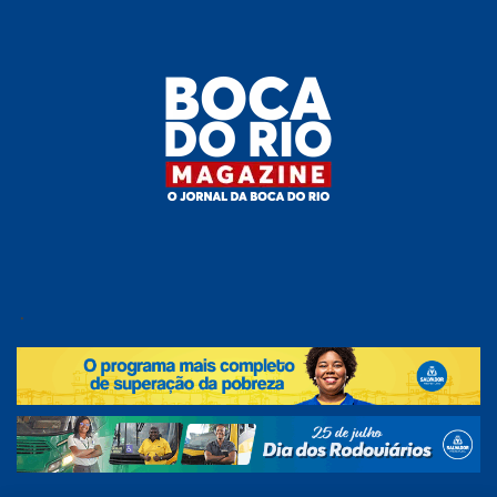
Skip
to
the
content
Boca do
O
jornal
.
Rio
da
Boca
Magazine
do Rio
e
região!