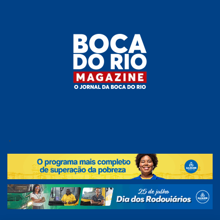
Skip
to
the
content
Boca do
O
jornal
.
Rio
da
Boca
Magazine
do Rio
e
região!