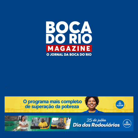
Skip
to
the
content
Boca do
O
jornal
.
Rio
da
Boca
Magazine
do Rio
e
região!