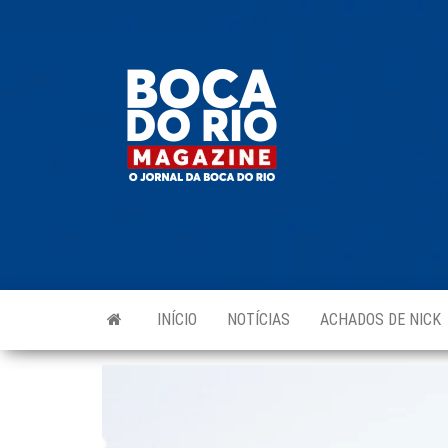
Skip
to
Boca do
O
the
jornal
Rio
da
content
Boca
Magazine
do Rio
e
região!
INÍCIO
NOTÍCIAS
ACHADOS DE NICK