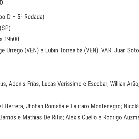
ZO
po D – 5ª Rodada)
 (SP)
às 19h00
ge Urrego (VEN) e Lubin Torrealba (VEN). VAR: Juan Sot
ius, Adonis Frías, Lucas Veríssimo e Escobar; Willian Arão
iel Herrera, Jhohan Romaña e Lautaro Montenegro; Nicolás
 Barrios e Mathias De Ritis; Alexis Cuello e Rodrigo Auzm