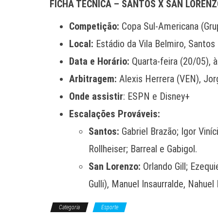
FICHA TÉCNICA – SANTOS X SAN LOREN
Competição:
Copa Sul-Americana (Gru
Local:
Estádio da Vila Belmiro, Santos
Data e Horário:
Quarta-feira (20/05), 
Arbitragem:
Alexis Herrera (VEN), Jor
Onde assistir
: ESPN e Disney+
Escalações Prováveis:
Santos:
Gabriel Brazão; Igor Viníc
Rollheiser; Barreal e Gabigol.
San Lorenzo:
Orlando Gill; Ezequ
Gulli), Manuel Insaurralde, Nahuel
Categoria
Esporte