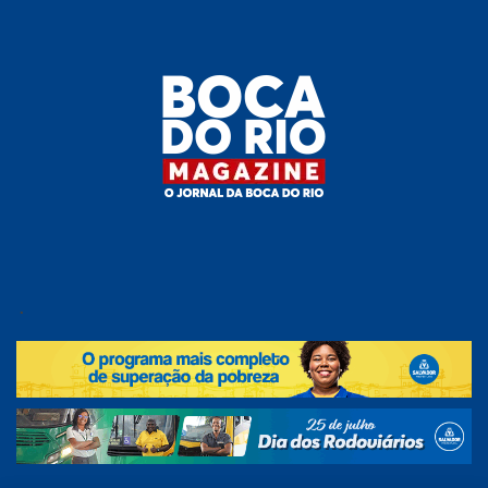
Skip
to
the
content
Boca do
O
jornal
.
Rio
da
Boca
Magazine
do Rio
e
região!