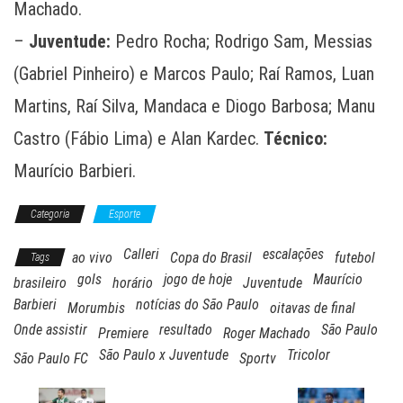
Machado.
–
Juventude:
Pedro Rocha; Rodrigo Sam, Messias
(Gabriel Pinheiro) e Marcos Paulo; Raí Ramos, Luan
Martins, Raí Silva, Mandaca e Diogo Barbosa; Manu
Castro (Fábio Lima) e Alan Kardec.
Técnico:
Maurício Barbieri.
Categoria
Esporte
Calleri
escalações
ao vivo
Copa do Brasil
futebol
Tags
gols
jogo de hoje
Maurício
brasileiro
horário
Juventude
Barbieri
notícias do São Paulo
Morumbis
oitavas de final
Onde assistir
resultado
São Paulo
Premiere
Roger Machado
São Paulo x Juventude
Tricolor
São Paulo FC
Sportv