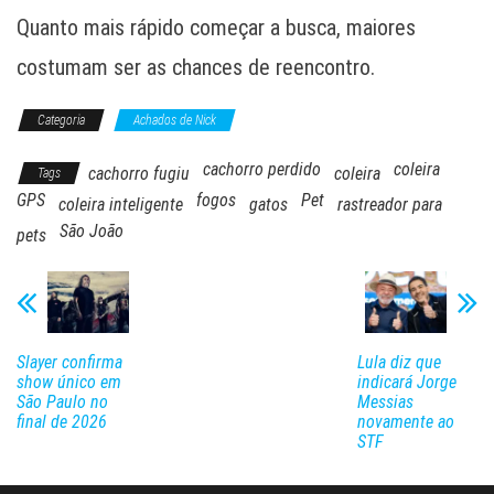
Quanto mais rápido começar a busca, maiores
costumam ser as chances de reencontro.
Categoria
Achados de Nick
cachorro perdido
coleira
cachorro fugiu
coleira
Tags
GPS
fogos
Pet
coleira inteligente
gatos
rastreador para
São João
pets
Slayer confirma
Lula diz que
show único em
indicará Jorge
São Paulo no
Messias
final de 2026
novamente ao
STF