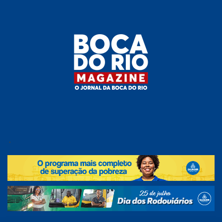
Skip
to
the
content
Boca do
O
jornal
.
Rio
da
Boca
Magazine
do Rio
e
região!