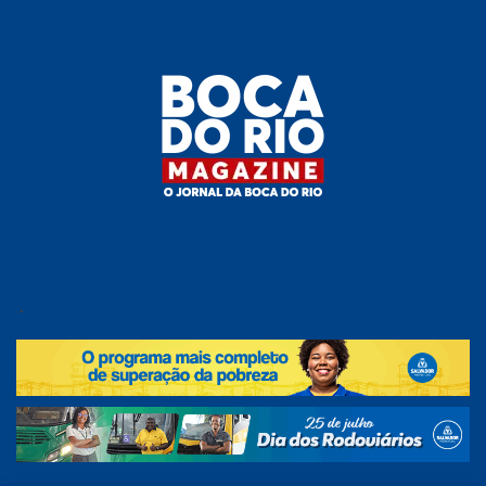
Skip
to
the
content
Boca do
O
jornal
.
Rio
da
Boca
Magazine
do Rio
e
região!