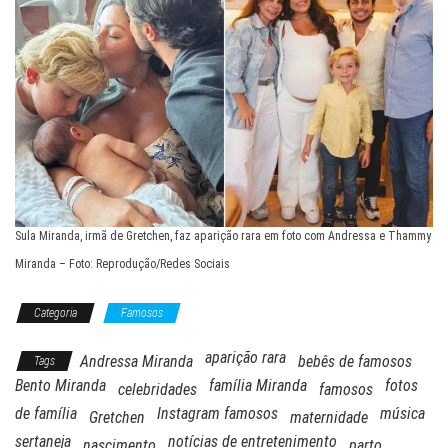
Sula Miranda, irmã de Gretchen, faz aparição rara em foto com Andressa e Thammy
Miranda – Foto: Reprodução/Redes Sociais
Categoria
Famosos
aparição rara
Andressa Miranda
bebês de famosos
Tags
Bento Miranda
família Miranda
fotos
celebridades
famosos
de família
Instagram famosos
música
Gretchen
maternidade
sertaneja
notícias de entretenimento
nascimento
parto