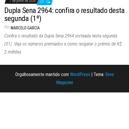
1 de junho de 2026
Off
Dupla Sena 2964: confira o resultado desta
segunda (1º)
Por
MARCELO GARCIA
Confira o resultado da Dupla Sena 2964 sorteada nesta segunda
(01). Veja os números premiados e como resgatar o prêmio de R$
2 milhões.
Orgulhosamente mantido com
WordPress
|
Tema:
Envo
Magazine