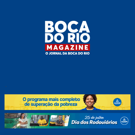
Skip
to
the
content
Boca do
O
jornal
.
Rio
da
Boca
Magazine
do Rio
e
região!