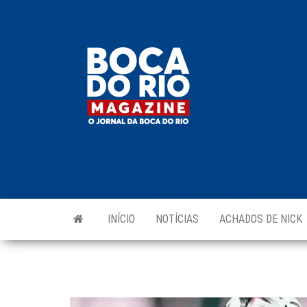
Skip
to
Boca do
O
the
jornal
Rio
da
content
Boca
Magazine
do Rio
e
região!
INÍCIO
NOTÍCIAS
ACHADOS DE NICK