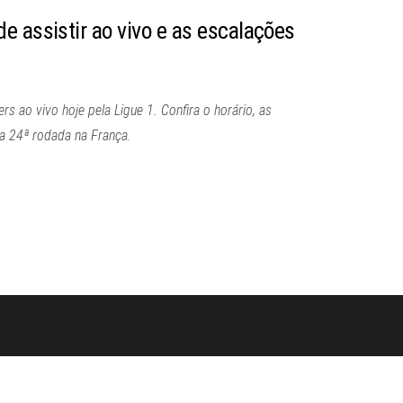
 assistir ao vivo e as escalações
s ao vivo hoje pela Ligue 1. Confira o horário, as
da 24ª rodada na França.