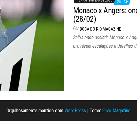
27 de fevereiro de 2026
Off
Monaco x Angers: onde
(28/02)
Por
BOCA DO RIO MAGAZINE
Saiba onde assistir Monaco x Anger
prováveis escalações e detalhes 
Orgulhosamente mantido com
WordPress
|
Tema:
Envo Magazine