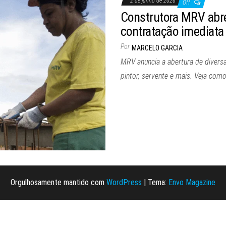
2 de junho de 2026
Off
Construtora MRV abr
contratação imediata
Por
MARCELO GARCIA
MRV anuncia a abertura de divers
pintor, servente e mais. Veja como
Orgulhosamente mantido com
WordPress
|
Tema:
Envo Magazine