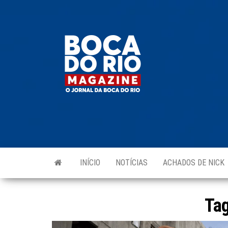
Skip
to
Boca do
O
the
jornal
Rio
da
content
Boca
Magazine
do Rio
e
região!
INÍCIO
NOTÍCIAS
ACHADOS DE NICK
Ta