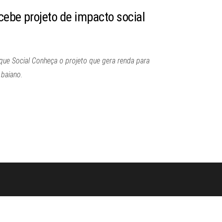
cebe projeto de impacto social
que Social Conheça o projeto que gera renda para
 baiano.