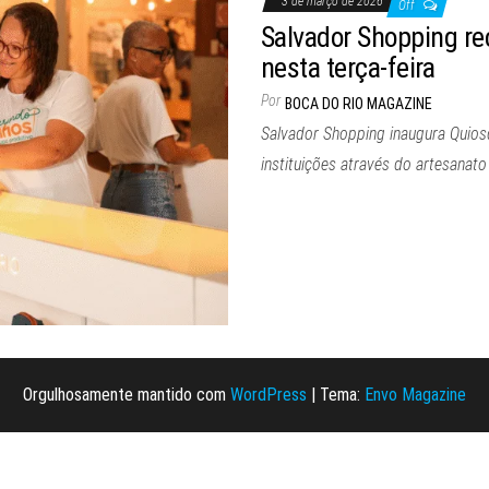
3 de março de 2026
Off
Salvador Shopping re
nesta terça-feira
Por
BOCA DO RIO MAGAZINE
Salvador Shopping inaugura Quios
instituições através do artesanato
Orgulhosamente mantido com
WordPress
|
Tema:
Envo Magazine