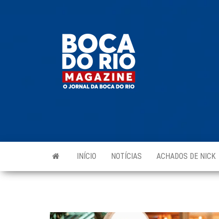
Skip
to
Boca do
O
the
jornal
Rio
da
content
Boca
Magazine
do Rio
e
região!
INÍCIO
NOTÍCIAS
ACHADOS DE NICK