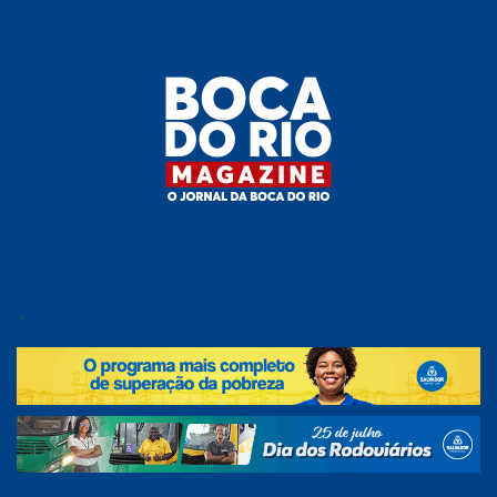
Skip
to
the
content
Boca do
O
jornal
.
Rio
da
Boca
Magazine
do Rio
e
região!