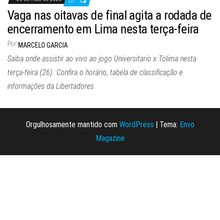
Off
Vaga nas oitavas de final agita a rodada de
encerramento em Lima nesta terça-feira
Por
MARCELO GARCIA
Saiba onde assistir ao vivo ao jogo Universitario x Tolima nesta
terça-feira (26). Confira o horário, tabela de classificação e
informações da Libertadores.
Orgulhosamente mantido com
WordPress
|
Tema:
Envo
Magazine