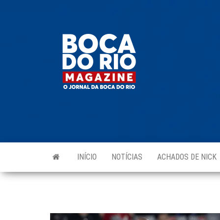
Skip
to
Boca do
O
the
jornal
Rio
da
content
Boca
Magazine
do Rio
e
região!
INÍCIO
NOTÍCIAS
ACHADOS DE NICK