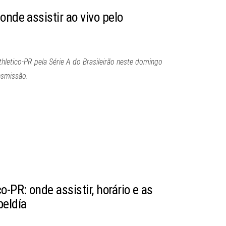
onde assistir ao vivo pelo
hletico-PR pela Série A do Brasileirão neste domingo
ansmissão.
-PR: onde assistir, horário e as
beldía