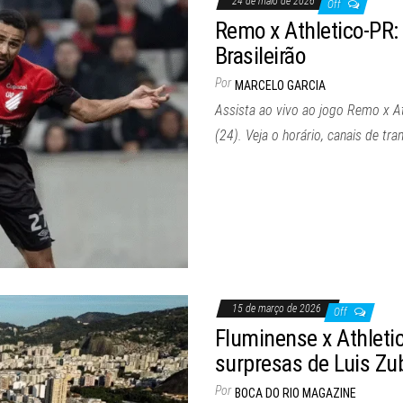
24 de maio de 2026
Off
Remo x Athletico-PR: 
Brasileirão
Por
MARCELO GARCIA
Assista ao vivo ao jogo Remo x At
(24). Veja o horário, canais de tr
15 de março de 2026
Off
Fluminense x Athletico
surpresas de Luis Zu
Por
BOCA DO RIO MAGAZINE