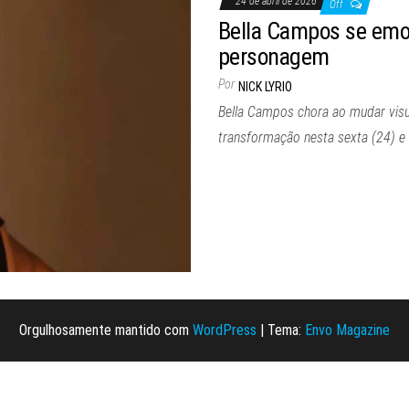
24 de abril de 2026
Off
Bella Campos se emoc
personagem
Por
NICK LYRIO
Bella Campos chora ao mudar visu
transformação nesta sexta (24) e
Orgulhosamente mantido com
WordPress
|
Tema:
Envo Magazine