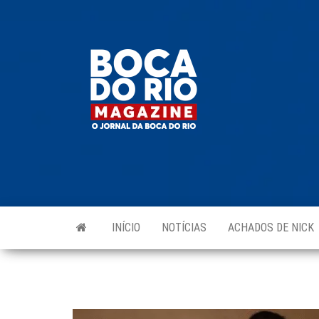
Skip
to
Boca do
O
the
jornal
Rio
da
content
Boca
Magazine
do Rio
e
região!
INÍCIO
NOTÍCIAS
ACHADOS DE NICK