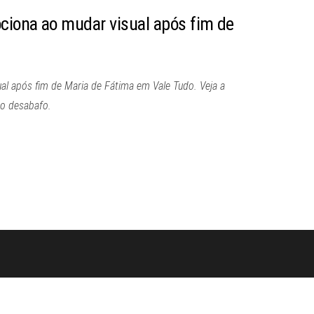
iona ao mudar visual após fim de
al após fim de Maria de Fátima em Vale Tudo. Veja a
 o desabafo.