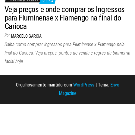
Off
Veja preços e onde comprar os Ingressos
para Fluminense x Flamengo na final do
Carioca
Por
MARCELO GARCIA
Saiba como comprar ingressos para Fluminense x Flamengo pela
final do Carioca. Veja preços, pontos de venda e regras da biometria
facial hoje.
Orgulhosamente mantido com
WordPress
|
Tema:
Envo
Magazine