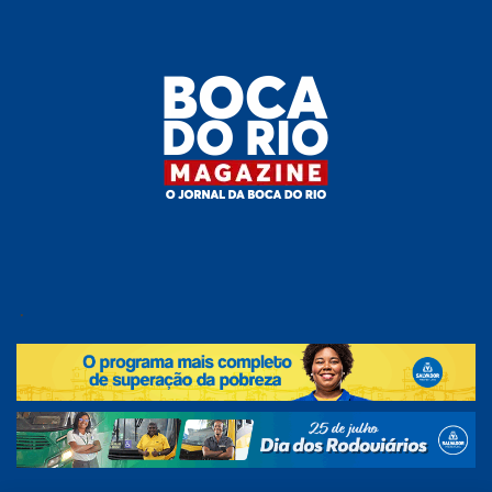
Skip
to
the
content
Boca do
O
jornal
.
Rio
da
Boca
Magazine
do Rio
e
região!