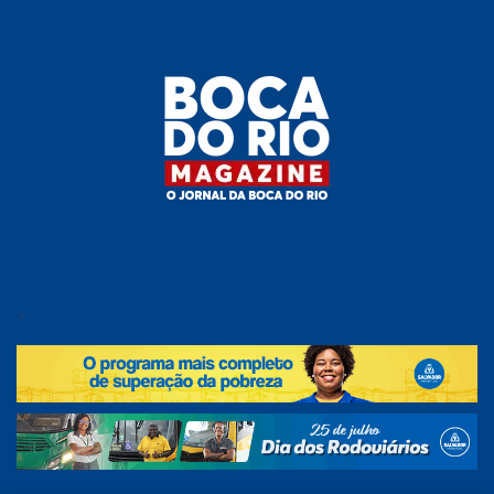
Skip
to
the
content
Boca do
O
jornal
.
Rio
da
Boca
Magazine
do Rio
e
região!