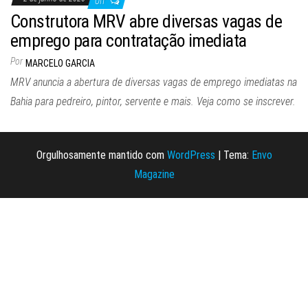
Off
Construtora MRV abre diversas vagas de
emprego para contratação imediata
Por
MARCELO GARCIA
MRV anuncia a abertura de diversas vagas de emprego imediatas na
Bahia para pedreiro, pintor, servente e mais. Veja como se inscrever.
Orgulhosamente mantido com
WordPress
|
Tema:
Envo
Magazine