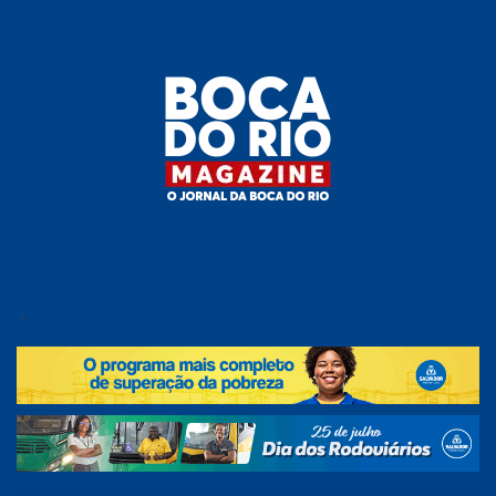
Skip
to
the
content
Boca do
O
jornal
.
Rio
da
Boca
Magazine
do Rio
e
região!