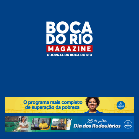
Skip
to
the
content
Boca do
O
jornal
.
Rio
da
Boca
Magazine
do Rio
e
região!