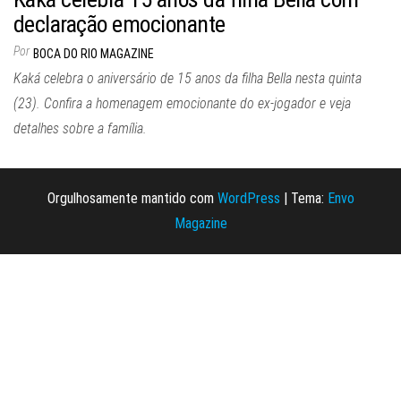
declaração emocionante
Por
BOCA DO RIO MAGAZINE
Kaká celebra o aniversário de 15 anos da filha Bella nesta quinta
(23). Confira a homenagem emocionante do ex-jogador e veja
detalhes sobre a família.
Orgulhosamente mantido com
WordPress
|
Tema:
Envo
Magazine