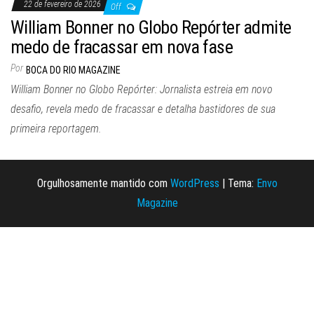
22 de fevereiro de 2026
Off
William Bonner no Globo Repórter admite
medo de fracassar em nova fase
Por
BOCA DO RIO MAGAZINE
William Bonner no Globo Repórter: Jornalista estreia em novo
desafio, revela medo de fracassar e detalha bastidores de sua
primeira reportagem.
Orgulhosamente mantido com
WordPress
|
Tema:
Envo
Magazine