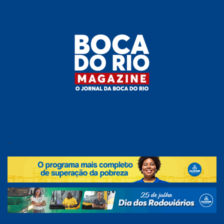
Skip
to
the
content
Boca do
O
jornal
.
Rio
da
Boca
Magazine
do Rio
e
região!