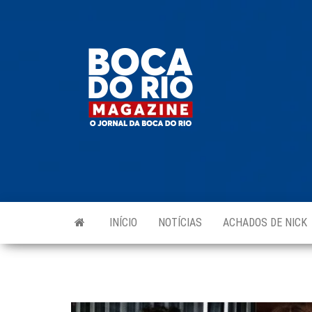
Skip
to
Boca do
O
the
jornal
Rio
da
content
Boca
Magazine
do Rio
e
região!
INÍCIO
NOTÍCIAS
ACHADOS DE NICK