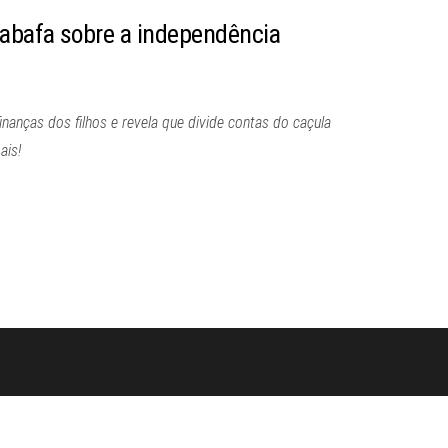
abafa sobre a independência
nanças dos filhos e revela que divide contas do caçula
ais!