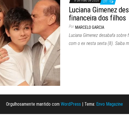
8 de maio de 2026
Off
Luciana Gimenez des
financeira dos filhos
Por
MARCELO GARCIA
Luciana Gimenez desabafa sobre fi
com o ex nesta sexta (8). Saiba m
Orgulhosamente mantido com
WordPress
|
Tema:
Envo Magazine