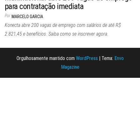
para contratação imediata
Por
MARCELO GARCIA
Konecta abre 200 vagas de emprego com salários de até R$
2.821,45 e benefícios. Saiba como se inscrever agora.
Orgulhosamente mantido com
WordPress
|
Tema:
Envo
Magazine