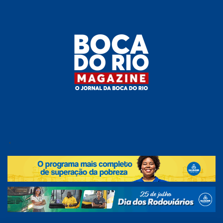
Skip
to
the
content
Boca do
O
jornal
.
Rio
da
Boca
Magazine
do Rio
e
região!