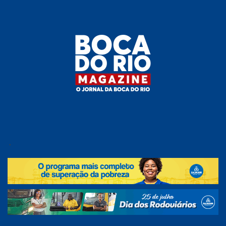
Skip
to
the
content
Boca do
O
jornal
.
Rio
da
Boca
Magazine
do Rio
e
região!