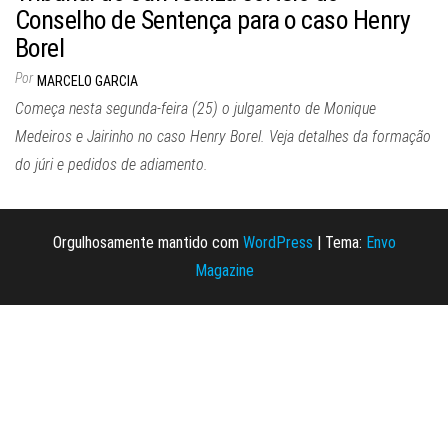
Conselho de Sentença para o caso Henry
Borel
Por
MARCELO GARCIA
Começa nesta segunda-feira (25) o julgamento de Monique
Medeiros e Jairinho no caso Henry Borel. Veja detalhes da formação
do júri e pedidos de adiamento.
Orgulhosamente mantido com
WordPress
|
Tema:
Envo
Magazine