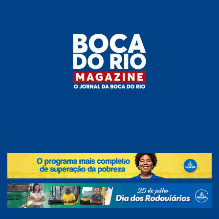
Skip
to
the
content
Boca do
O
jornal
.
Rio
da
Boca
Magazine
do Rio
e
região!