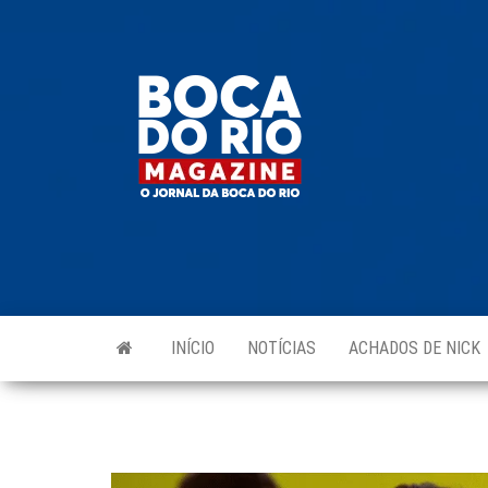
Skip
to
Boca do
O
the
jornal
Rio
da
content
Boca
Magazine
do Rio
e
região!
INÍCIO
NOTÍCIAS
ACHADOS DE NICK