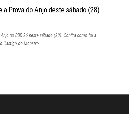
 a Prova do Anjo deste sábado (28)
Anjo no BBB 26 neste sábado (28). Confira como foi a
 o Castigo do Monstro.