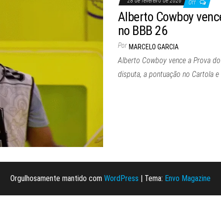
28 de fevereiro de 2026
Off
Alberto Cowboy vence
no BBB 26
Por
MARCELO GARCIA
Alberto Cowboy vence a Prova do 
disputa, a pontuação no Cartola e
Orgulhosamente mantido com
WordPress
|
Tema:
Envo Magazine