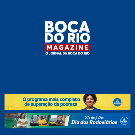
Skip
to
the
content
Boca do
O
jornal
.
Rio
da
Boca
Magazine
do Rio
e
região!