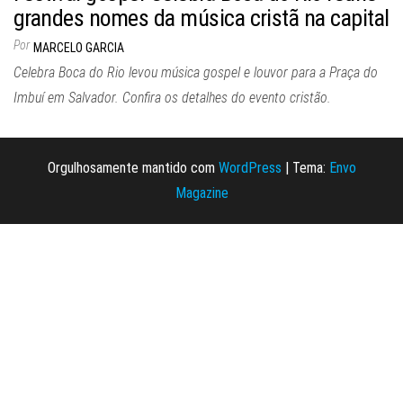
grandes nomes da música cristã na capital
Por
MARCELO GARCIA
Celebra Boca do Rio levou música gospel e louvor para a Praça do
Imbuí em Salvador. Confira os detalhes do evento cristão.
Orgulhosamente mantido com
WordPress
|
Tema:
Envo
Magazine