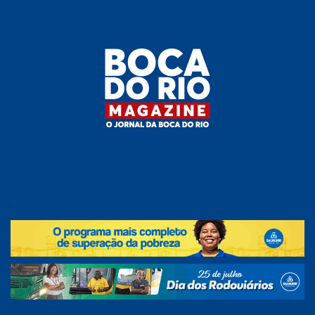
Skip
to
the
content
Boca do
O
jornal
.
Rio
da
Boca
Magazine
do Rio
e
região!