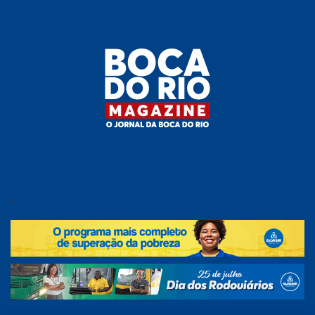
Skip
to
the
content
Boca do
O
jornal
.
Rio
da
Boca
Magazine
do Rio
e
região!