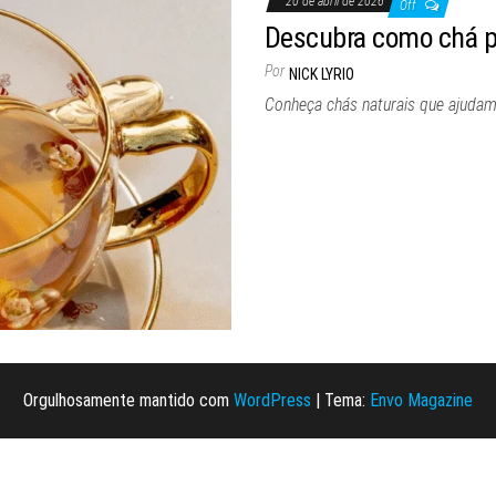
20 de abril de 2026
Off
Descubra como chá p
Por
NICK LYRIO
Conheça chás naturais que ajuda
Orgulhosamente mantido com
WordPress
|
Tema:
Envo Magazine