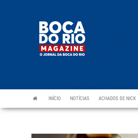
Skip
to
Boca do
O
the
jornal
Rio
da
content
Boca
Magazine
do Rio
e
região!
INÍCIO
NOTÍCIAS
ACHADOS DE NICK